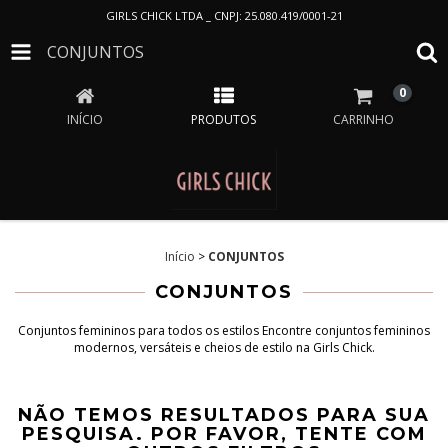
GIRLS CHICK LTDA _ CNPJ: 25.080.419/0001-21
CONJUNTOS
0
INÍCIO
PRODUTOS
CARRINHO
Início
>
CONJUNTOS
CONJUNTOS
Conjuntos femininos para todos os estilos Encontre conjuntos femininos
modernos, versáteis e cheios de estilo na Girls Chick.
NÃO TEMOS RESULTADOS PARA SUA
PESQUISA. POR FAVOR, TENTE COM