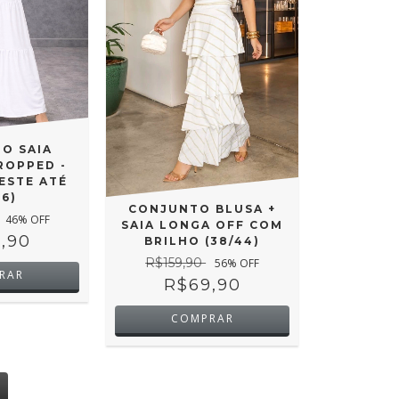
O SAIA
ROPPED -
ESTE ATÉ
46)
CONJUNTO BLUSA +
46
% OFF
SAIA LONGA OFF COM
,90
BRILHO (38/44)
R$159,90
56
% OFF
RAR
R$69,90
COMPRAR