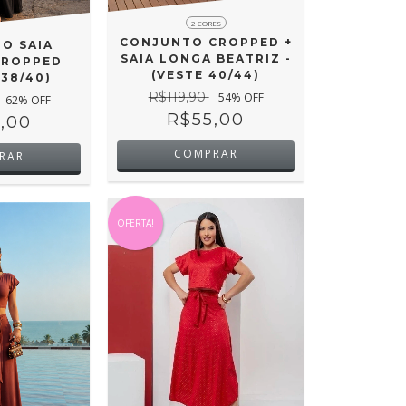
2 CORES
CONJUNTO CROPPED +
O SAIA
SAIA LONGA BEATRIZ -
CROPPED
(VESTE 40/44)
(38/40)
R$119,90
54
% OFF
62
% OFF
R$55,00
,00
COMPRAR
RAR
OFERTA!