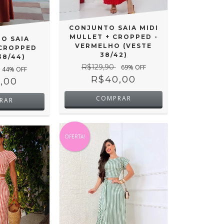
CONJUNTO SAIA MIDI
MULLET + CROPPED -
O SAIA
VERMELHO (VESTE
 CROPPED
38/42)
38/44)
R$129,90
69
% OFF
44
% OFF
R$40,00
,00
COMPRAR
RAR
OFERTA!