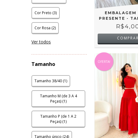
Cor Preto (3)
EMBALAGEM 
PRESENTE - TA
R$4,0
Cor Rosa (2)
COMPRA
Ver todos
OFERTA!
Tamanho
Tamanho 38/40 (1)
Tamanho M (de 3 A 4
Peças) (1)
Tamanho P (de 1 A 2
Peças) (1)
Tamanho único (24)