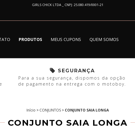
GIRLS CHICK LTDA _ CNPJ: 25.080.419/0001-21
TATO
PRODUTOS
MEUS CUPONS
QUEM SOMOS
SEGURANÇA
Para a sua segurança, dispomos da opção
e
de pagamento na entrega com o motoboy.
Início
>
CONJUNTOS
>
CONJUNTO SAIA LONGA
CONJUNTO SAIA LONGA