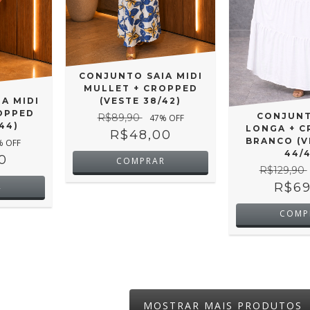
CONJUNTO SAIA MIDI
MULLET + CROPPED
A MIDI
(VESTE 38/42)
OPPED
CONJUNT
R$89,90
47
% OFF
44)
LONGA + C
R$48,00
BRANCO (V
% OFF
44/
0
COMPRAR
R$129,90
R$69
R
COMP
MOSTRAR MAIS PRODUTOS