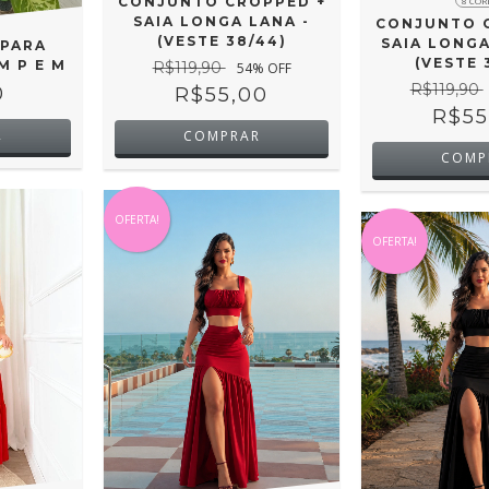
CONJUNTO CROPPED +
8 COR
SAIA LONGA LANA -
CONJUNTO 
(VESTE 38/44)
SAIA LONGA
PARA
(VESTE 
M P E M
R$119,90
54
% OFF
R$119,90
0
R$55,00
R$55
R
COMPRAR
COMP
OFERTA!
OFERTA!