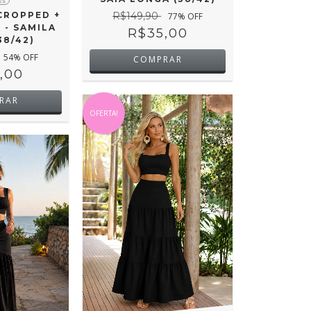
ES
CROPPED +
R$149,90
77
% OFF
 - SAMILA
R$35,00
38/42)
54
% OFF
COMPRAR
,00
RAR
OFERTA!