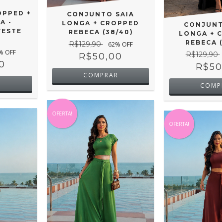
PPED +
CONJUNTO SAIA
A -
LONGA + CROPPED
CONJUNT
VESTE
REBECA (38/40)
LONGA + 
REBECA 
R$129,90
62
% OFF
% OFF
R$129,90
R$50,00
0
R$50
COMPRAR
R
COMP
OFERTA!
OFERTA!