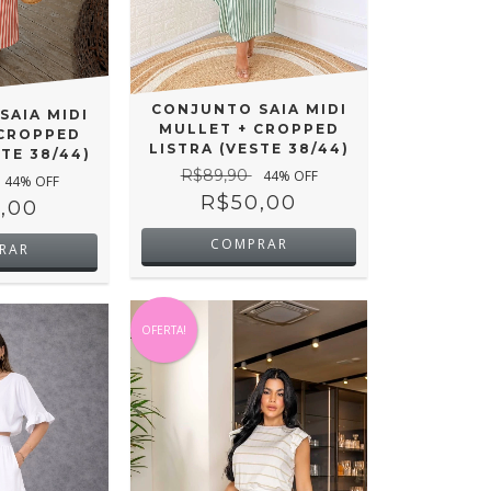
CONJUNTO SAIA MIDI
SAIA MIDI
MULLET + CROPPED
 CROPPED
LISTRA (VESTE 38/44)
STE 38/44)
R$89,90
44
% OFF
44
% OFF
R$50,00
,00
COMPRAR
RAR
OFERTA!