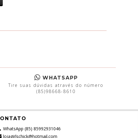
WHATSAPP
Tire suas dúvidas através do número
(85)98668-8610
CONTATO
WhatsApp (85) 85992931046
lojagirlschick@hotmail.com