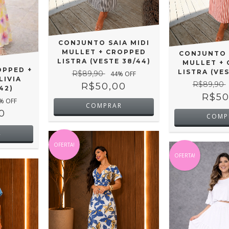
CONJUNTO SAIA MIDI
MULLET + CROPPED
CONJUNTO 
LISTRA (VESTE 38/44)
MULLET +
PPED +
LISTRA (VE
R$89,90
44
% OFF
LIVIA
R$89,90
R$50,00
42)
R$50
% OFF
COMPRAR
0
COMP
R
OFERTA!
OFERTA!