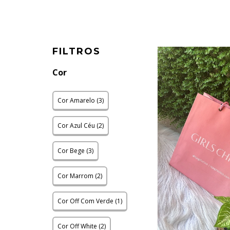
FILTROS
Cor
Cor Amarelo (3)
Cor Azul Céu (2)
Cor Bege (3)
Cor Marrom (2)
Cor Off Com Verde (1)
Cor Off White (2)