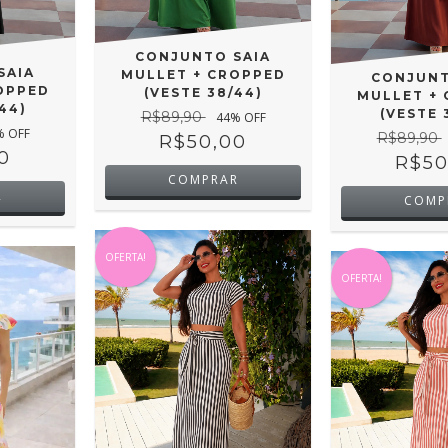
CONJUNTO SAIA
SAIA
MULLET + CROPPED
CONJUNT
OPPED
(VESTE 38/44)
MULLET +
44)
(VESTE 
R$89,90
44
% OFF
% OFF
R$89,90
R$50,00
0
R$50
COMPRAR
R
COMP
OFERTA!
OFERTA!