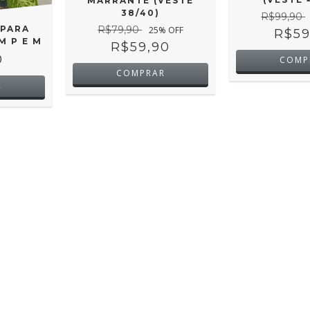
MARRANTE (VESTE
38/40)
R$99,90
PARA
R$79,90
25
% OFF
R$59
M P E M
R$59,90
0
COMP
COMPRAR
R