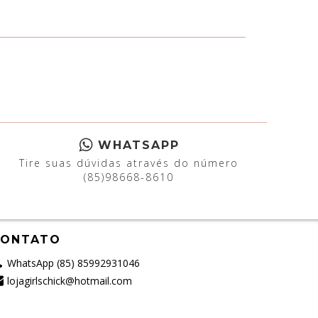
WHATSAPP
Tire suas dúvidas através do número
(85)98668-8610
CONTATO
WhatsApp (85) 85992931046
lojagirlschick@hotmail.com