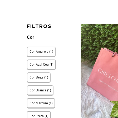
FILTROS
Cor
Cor Amarela (1)
Cor Azul Céu (1)
Cor Bege (1)
Cor Branca (1)
Cor Marrom (1)
Cor Preta (1)