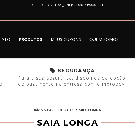
GIRLS CHICK LTDA _ CNPJ: 25.080.419/0001-21
TATO
PRODUTOS
MEUS CUPONS
QUEM SOMOS
SEGURANÇA
Para a sua segurança, dispomos da opção
e
de pagamento na entrega com o motoboy.
Início
>
PARTE DE BAIXO
>
SAIA LONGA
SAIA LONGA