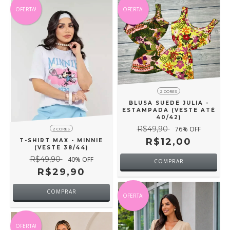
OFERTA!
OFERTA!
2 CORES
BLUSA SUEDE JULIA -
ESTAMPADA (VESTE ATÉ
40/42)
R$49,90
76
% OFF
2 CORES
R$12,00
T-SHIRT MAX - MINNIE
(VESTE 38/44)
R$49,90
40
% OFF
COMPRAR
R$29,90
COMPRAR
OFERTA!
OFERTA!