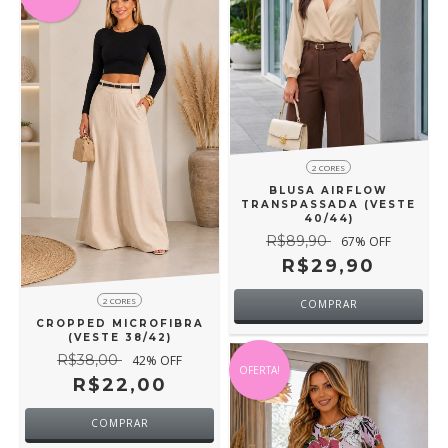
2 CORES
BLUSA AIRFLOW
TRANSPASSADA (VESTE
40/44)
R$89,90
67
% OFF
R$29,90
2 CORES
COMPRAR
CROPPED MICROFIBRA
(VESTE 38/42)
R$38,00
42
% OFF
OFERTA!
R$22,00
COMPRAR