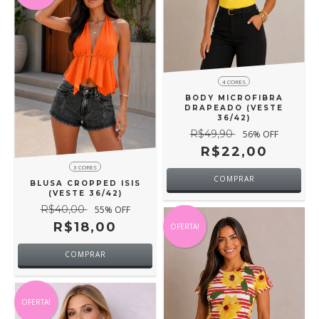
4 CORES
BODY MICROFIBRA
DRAPEADO (VESTE
36/42)
R$49,90
56
% OFF
R$22,00
3 CORES
COMPRAR
BLUSA CROPPED ISIS
(VESTE 36/42)
R$40,00
55
% OFF
R$18,00
OFERTA!
COMPRAR
OFERTA!