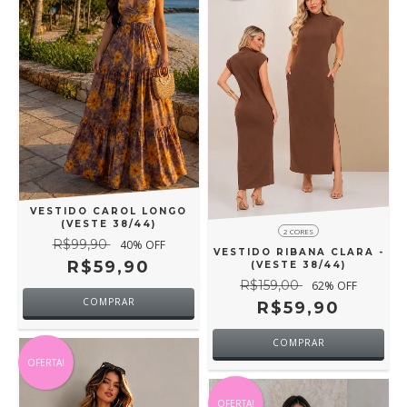
VESTIDO CAROL LONGO
(VESTE 38/44)
2 CORES
R$99,90
40
% OFF
VESTIDO RIBANA CLARA -
R$59,90
(VESTE 38/44)
R$159,00
62
% OFF
COMPRAR
R$59,90
COMPRAR
OFERTA!
OFERTA!