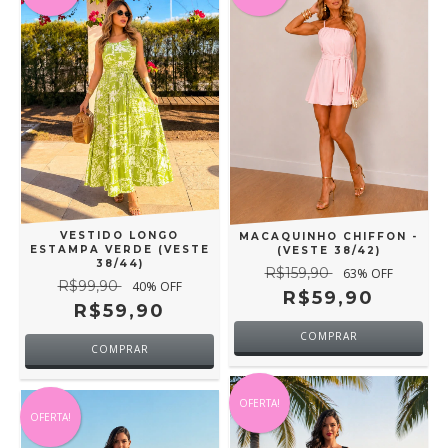
VESTIDO LONGO
MACAQUINHO CHIFFON -
ESTAMPA VERDE (VESTE
(VESTE 38/42)
38/44)
R$159,90
63
% OFF
R$99,90
40
% OFF
R$59,90
R$59,90
COMPRAR
COMPRAR
OFERTA!
OFERTA!