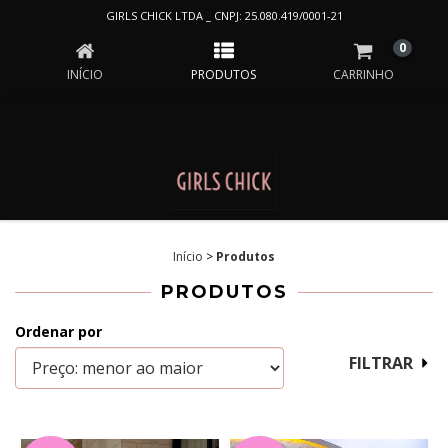
PRODUTOS
GIRLS CHICK LTDA _ CNPJ: 25.080.419/0001-21
0
INÍCIO
PRODUTOS
CARRINHO
Início
>
Produtos
PRODUTOS
Ordenar por
FILTRAR