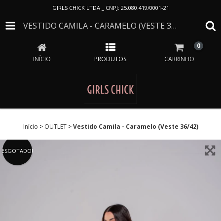
GIRLS CHICK LTDA _ CNPJ: 25.080.419/0001-21
VESTIDO CAMILA - CARAMELO (VESTE 36/42)
0
INÍCIO
PRODUTOS
CARRINHO
Início
>
OUTLET
>
Vestido Camila - Caramelo (Veste 36/42)
ESGOTADO!