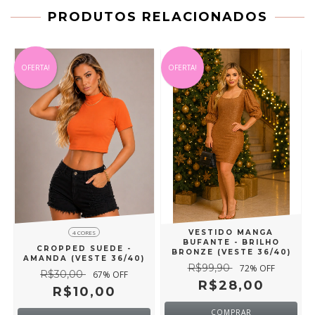
PRODUTOS RELACIONADOS
OFERTA!
OFERTA!
VESTIDO MANGA
4 CORES
BUFANTE - BRILHO
CROPPED SUEDE -
A
BRONZE (VESTE 36/40)
AMANDA (VESTE 36/40)
R$99,90
72
% OFF
R$30,00
67
% OFF
R$28,00
R$10,00
COMPRAR