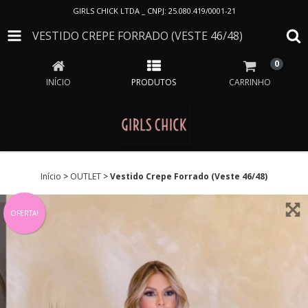
GIRLS CHICK LTDA _ CNPJ: 25.080.419/0001-21
VESTIDO CREPE FORRADO (VESTE 46/48)
0
INÍCIO
PRODUTOS
CARRINHO
Início
>
OUTLET
>
Vestido Crepe Forrado (Veste 46/48)
OFERTA!