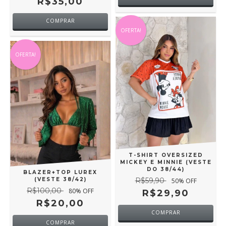
R$35,00
COMPRAR
OFERTA!
OFERTA!
T-SHIRT OVERSIZED
MICKEY E MINNIE (VESTE
DO 38/44)
BLAZER+TOP LUREX
(VESTE 38/42)
R$59,90
50
% OFF
R$100,00
80
% OFF
R$29,90
R$20,00
COMPRAR
COMPRAR