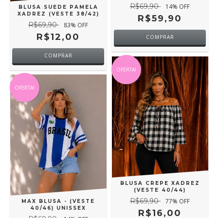
R$69,90
14
% OFF
BLUSA SUEDE PAMELA
XADREZ (VESTE 38/42)
R$59,90
R$69,90
83
% OFF
R$12,00
COMPRAR
OFERTA!
OFERTA!
BLUSA CREPE XADREZ
(VESTE 40/44)
R$69,90
77
% OFF
MAX BLUSA - (VESTE
40/46) UNISSEX
R$16,00