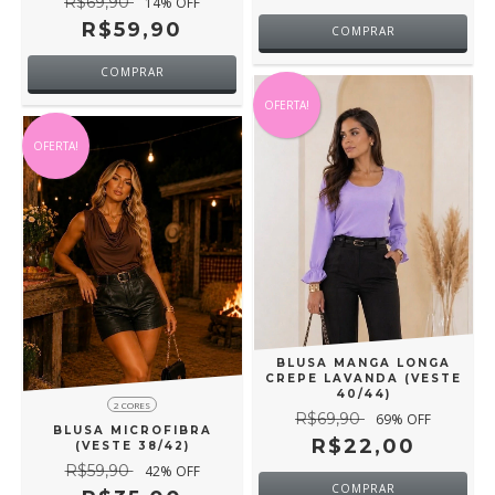
R$69,90
14
% OFF
R$59,90
COMPRAR
OFERTA!
OFERTA!
BLUSA MANGA LONGA
CREPE LAVANDA (VESTE
40/44)
2 CORES
R$69,90
69
% OFF
BLUSA MICROFIBRA
R$22,00
(VESTE 38/42)
R$59,90
42
% OFF
COMPRAR