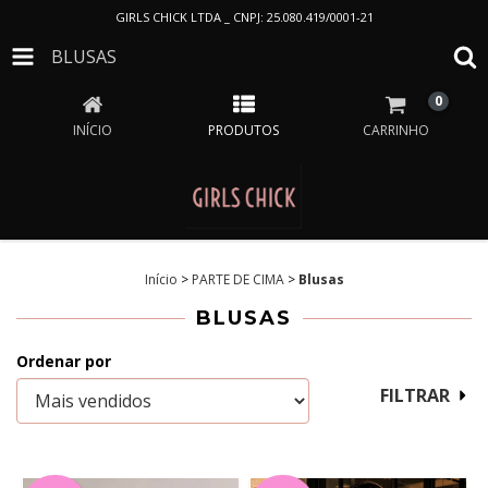
GIRLS CHICK LTDA _ CNPJ: 25.080.419/0001-21
BLUSAS
0
INÍCIO
PRODUTOS
CARRINHO
Início
>
PARTE DE CIMA
>
Blusas
BLUSAS
Ordenar por
FILTRAR