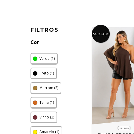
FILTROS
ESGOTADO!
Cor
Verde (1)
Preto (1)
Marrom (3)
Telha (1)
Vinho (2)
2 CORES
Amarelo (1)