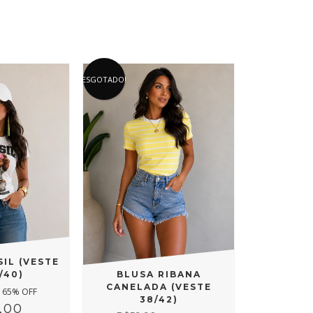
ESGOTADO!
SIL (VESTE
/40)
BLUSA RIBANA
CANELADA (VESTE
65
% OFF
38/42)
,00