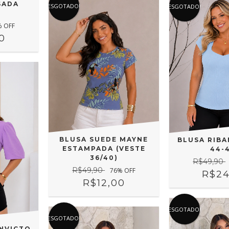
SADA
ESGOTADO!
ESGOTADO!
% OFF
0
BLUSA SUEDE MAYNE
BLUSA RIBA
ESTAMPADA (VESTE
44-
36/40)
R$49,90
R$49,90
76
% OFF
R$24
R$12,00
ESGOTADO!
ESGOTADO!
INVICTO