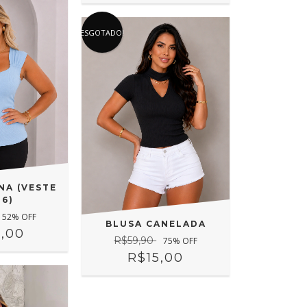
ESGOTADO!
NA (VESTE
46)
52
% OFF
BLUSA CANELADA
,00
R$59,90
75
% OFF
R$15,00