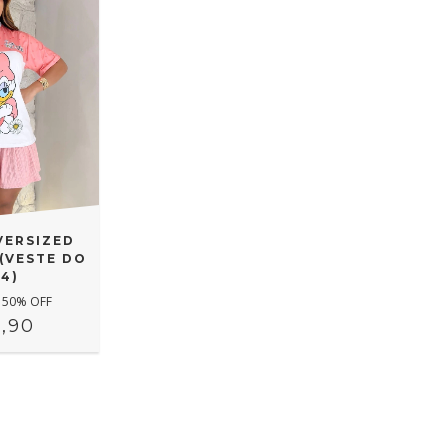
VERSIZED
(VESTE DO
44)
50
% OFF
,90