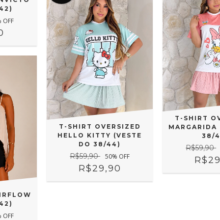
42)
 OFF
0
T-SHIRT O
T-SHIRT OVERSIZED
MARGARIDA 
HELLO KITTY (VESTE
38/
DO 38/44)
R$59,90
R$59,90
50
% OFF
R$29
R$29,90
AIRFLOW
42)
 OFF