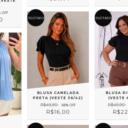
(VESTE
 OFF
ESGOTADO!
ESGOTADO!
0
BLUSA CANELADA
BLUSA R
PRETA (VESTE 36/42)
(VESTE 
R$49,90
R$49,90
68
% OFF
R$16,00
R$22