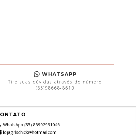
WHATSAPP
Tire suas dúvidas através do número
(85)98668-8610
CONTATO
WhatsApp (85) 85992931046
lojagirlschick@hotmail.com