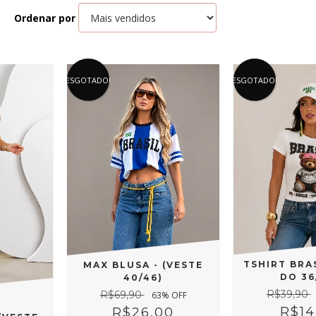
Ordenar por
ESGOTADO!
ESGOTADO!
TSHIRT BRA
MAX BLUSA - (VESTE
DO 36
40/46)
R$39,90
R$69,90
63
% OFF
R$14
R$26,00