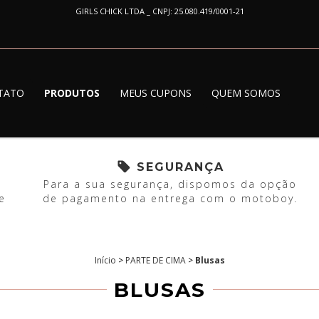
GIRLS CHICK LTDA _ CNPJ: 25.080.419/0001-21
TATO
PRODUTOS
MEUS CUPONS
QUEM SOMOS
SEGURANÇA
Para a sua segurança, dispomos da opção
e
de pagamento na entrega com o motoboy.
Início
>
PARTE DE CIMA
>
Blusas
BLUSAS