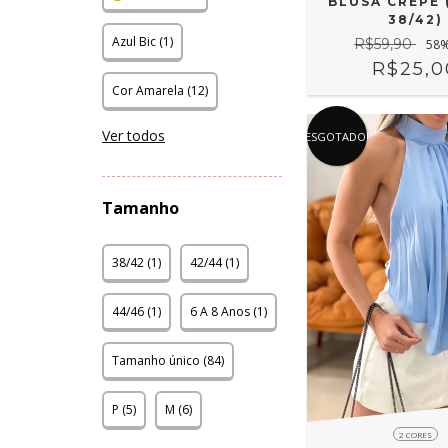
BLUSA CREPE 
38/42)
Azul Bic (1)
R$59,90
58
%
R$25,0
Cor Amarela (12)
Ver todos
ESGOTADO!
Tamanho
38/42 (1)
42/44 (1)
44/46 (1)
6 A 8 Anos (1)
Tamanho único (84)
P (5)
M (6)
2 CORES