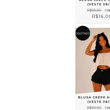
(VESTE 38/
R$59,90
73
%
R$16,0
ESGOTADO!
BLUSA CREPE 
(VESTE 38/
R$59,90
73
%