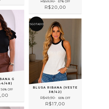
R$59,90
67
% OFF
R$20,00
ESGOTADO!
IBANA G
44/48)
BLUSA RIBANA (VESTE
56
% OFF
38/42)
,00
R$49,90
66
% OFF
R$17,00