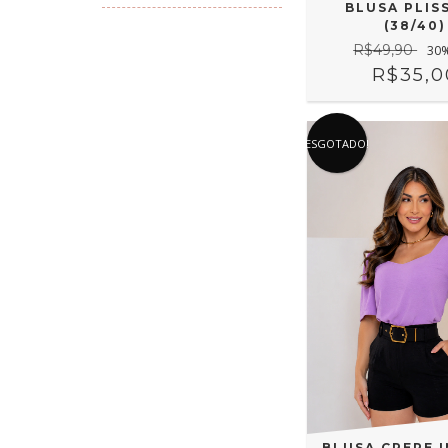
BLUSA PLIS
(38/40)
R$49,90
30
R$35,0
ESGOTADO!
BLUSA CREPE 