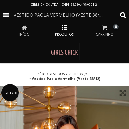
GIRLS CHICK LTDA _ CNPJ: 25.080.419/0001-21
VESTIDO PAOLA VERMELHO (VESTE 38/42)
0
INÍCIO
PRODUTOS
CARRINHO
Início
>
VESTIDOS
>
Vestidos (Midi)
>
Vestido Paola Vermelho (Veste 38/42)
ESGOTADO!